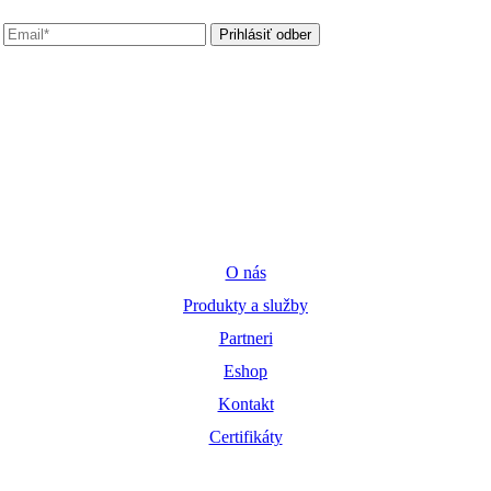
Prihlásiť odber
Všeobecné otázky
slovetra@slovetra.sk
Zavolajte nám
+421 918 973 462
Užitočné odkazy
O nás
Produkty a služby
Partneri
Eshop
Kontakt
Certifikáty