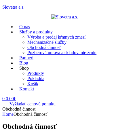
Slovetra a.s.
Menu
O nás
Služby a produkty
Výroba a predaj kŕmnych zmesí
Mechanizačné služby
Obchodná činnosť
Pozberová úprava a skladovanie zrnín
Partneri
Blog
Shop
Produkty
Pokladňa
Košík
Kontakt
0
0.00
€
Vyžiadať cenovú ponuku
Obchodná činnosť
Home
Obchodná činnosť
Obchodná činnosť