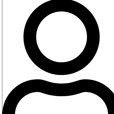
Rating
Cena
Stock
Availability
Pridať do košíka
Popis
Obsah
Váha
Rozmery
Dodatočné info
Kliknite mimo pre skrytie porovnávacieho panela
Porovnať
Top
Nákupný košík
zavrieť
No Content