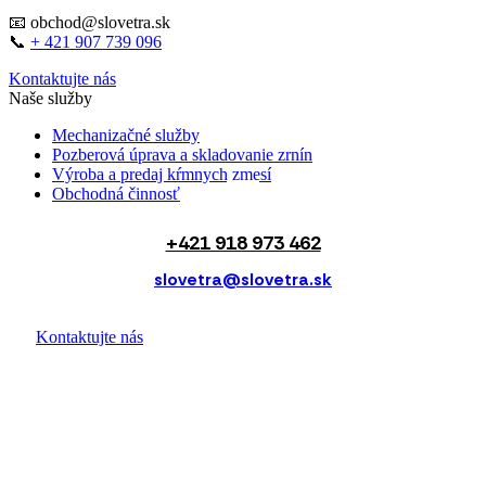
📧
obchod@slovetra.sk
📞
+ 421 907 739 096
Kontaktujte nás
Naše služby
Mechanizačné služby
Pozberová úprava a skladovanie zrnín
Výroba a predaj kŕmnych zmesí
Obchodná činnosť
+421 918 973 462
slovetra@slovetra.sk
Kontaktujte nás
Prihláste sa na odber našich
noviniek
Prihláste sa na odber noviniek a udalostí ešte dnes a buďte
informovaní