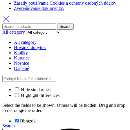
Zásady používania Cookies a ochrany osobných údajov
Zverejňovanie dokumentov
Search
Search
for:
All category
All category
Hovädzí dobytok
Králiky
Kurence
Nosnice
Ošípané
Hide similarities
Highlight differences
Select the fields to be shown. Others will be hidden. Drag and drop
to rearrange the order.
Obrázok
Search
SKU