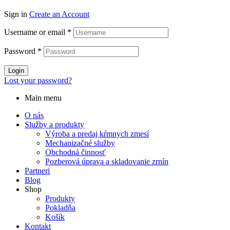
Sign in
Create an Account
Username or email
*
Password
*
Login
Lost your password?
Main menu
O nás
Služby a produkty
Výroba a predaj kŕmnych zmesí
Mechanizačné služby
Obchodná činnosť
Pozberová úprava a skladovanie zrnín
Partneri
Blog
Shop
Produkty
Pokladňa
Košík
Kontakt