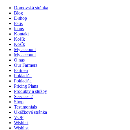
Domovská stránka
Blog
E-shop
Faqs
Icons
Kontakt
Košík
Košík
My account
My account
O nás
Our Farmers
Partneri
Poklaďňa
Poklaďňa
Pricing Plans
Produkty a služby
Services 2
Shop
Testimonials
Ukážková stránka
VOP
Wishlist
Wishlist