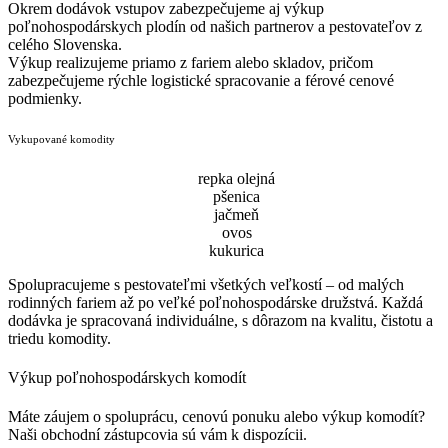
Okrem dodávok vstupov zabezpečujeme aj výkup
poľnohospodárskych plodín od našich partnerov a pestovateľov z
celého Slovenska.
Výkup realizujeme priamo z fariem alebo skladov, pričom
zabezpečujeme rýchle logistické spracovanie a férové cenové
podmienky.
Vykupované komodity
repka olejná
pšenica
jačmeň
ovos
kukurica
Spolupracujeme s pestovateľmi všetkých veľkostí – od malých
rodinných fariem až po veľké poľnohospodárske družstvá. Každá
dodávka je spracovaná individuálne, s dôrazom na kvalitu, čistotu a
triedu komodity.
Výkup poľnohospodárskych komodít
Máte záujem o spoluprácu, cenovú ponuku alebo výkup komodít?
Naši obchodní zástupcovia sú vám k dispozícii.