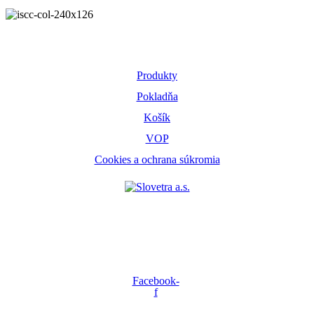
E-shop
Produkty
Pokladňa
Košík
VOP
Cookies a ochrana súkromia
Je obchodná spoločnosť zaoberajúca sa primárne nákupom a
predajom poľnohospodárskych produktov a poskytovaním služieb
pozberovej úpravy a skladovania zrnín vo vlastných skladovacích
priestoroch v Novom Meste nad Váhom.
Facebook-
f
© Copyright 2025 Slovetra a.s.