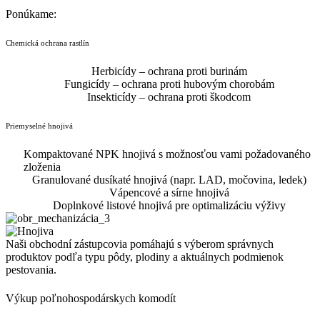
Ponúkame:
Chemická ochrana rastlín
Herbicídy – ochrana proti burinám
Fungicídy – ochrana proti hubovým chorobám
Insekticídy – ochrana proti škodcom
Priemyselné hnojivá
Kompaktované NPK hnojivá s možnosťou vami požadovaného
zloženia
Granulované dusíkaté hnojivá (napr. LAD, močovina, ledek)
Vápencové a sírne hnojivá
Doplnkové listové hnojivá pre optimalizáciu výživy
Naši obchodní zástupcovia pomáhajú s výberom správnych
produktov podľa typu pôdy, plodiny a aktuálnych podmienok
pestovania.
Výkup poľnohospodárskych komodít